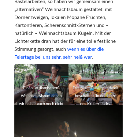
Bastelarbeiten, so haben wir gemeinsam einen
„alternativen“ Weihnachtsbaum gestaltet, mit
Dornenzweigen, lokalen Mopane Früchten,
Kartontieren, Scherenschnitt-Sternen und –
natürlich – Weihnachtsbaum Kugeln. Mit der
Lichterkette dran hat der für eine tolle festliche
Stimmung gesorgt, auch
wenn es über die
Feiertage bei uns sehr, sehr heiß war
.
Einen “afrikanischen”
Die ganze Familie ist damit
Weihnachtsbaum haben
beschäftigt, in der Hitze
wir bisher auch noch nicht
des Krüger Parks.
gebastelt