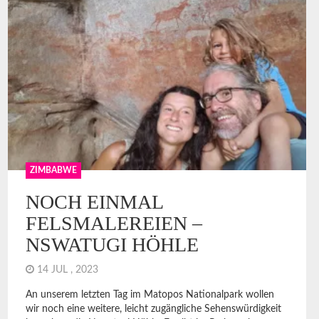
Lost & found
Namibia
Preparations
Südafrika
Tanzania
Unterwegs mit Kind
ZIMBABWE
Zimbabwe
NOCH EINMAL
FELSMALEREIEN –
NSWATUGI HÖHLE
AUGUST 2026
14 JUL , 2023
M
T
W
T
F
S
S
An unserem letzten Tag im Matopos Nationalpark wollen
1
2
wir noch eine weitere, leicht zugängliche Sehenswürdigkeit