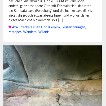
besuchen, die Nswatugi Höhle. Es gibt im Park noch
3
4
5
6
7
8
9
andere, ganz besondere Orte mit Felsmalereien, darunter
10
11
12
13
14
15
16
die Bambata cave (Forschung) und die Inanke cave (link1,
link2), die jedoch etwas abseits liegen und wo wir daher
17
18
19
20
21
22
23
dieses Mal nicht hinkommen. Wir […]
4x4 Strecke
,
Felsen Und Klettern
,
Felszeichnungen
,
24
25
26
27
28
29
30
Matopos
,
Wandern
,
Wildnis
31
« Jul
July 2023
June 2023
May 2023
April 2023
March 2023