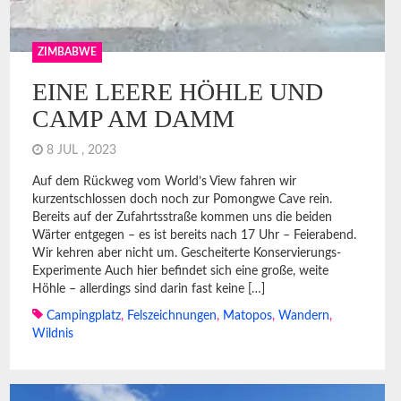
February 2023
ZIMBABWE
January 2023
EINE LEERE HÖHLE UND
December 2022
CAMP AM DAMM
November 2022
8 JUL , 2023
October 2022
Auf dem Rückweg vom World’s View fahren wir
kurzentschlossen doch noch zur Pomongwe Cave rein.
September 2022
Bereits auf der Zufahrtsstraße kommen uns die beiden
Wärter entgegen – es ist bereits nach 17 Uhr – Feierabend.
August 2022
Wir kehren aber nicht um. Gescheiterte Konservierungs-
Experimente Auch hier befindet sich eine große, weite
Höhle – allerdings sind darin fast keine […]
Campingplatz
,
Felszeichnungen
,
Matopos
,
Wandern
,
Wildnis