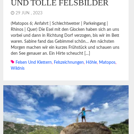
UND TOLLE FELSBILDER
29 JUN , 2023
(Matopos 6; Anfahrt | Schlechtwetter | Parkeingang |
Rhinos | Quer) Die Esel mit den Glocken haben sich an uns
vorbei und dann in Richtung Dorf verzogen, bis wir im Bett
waren. Sabine fand das Gebimmel schön… Am nächsten
Morgen machen wir ein kurzes Frühstück und schauen uns
den See genauer an. Ein Hirte scheucht […]
Felsen Und Klettern
,
Felszeichnungen
,
Höhle
,
Matopos
,
Wildnis