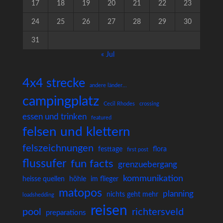
17
18
19
20
21
22
23
24
25
26
27
28
29
30
31
« Jul
4x4 strecke
andere länder...
campingplatz
Cecil Rhodes
crossing
essen und trinken
featured
felsen und klettern
felszeichnungen
festtage
flora
first post
flussufer
fun facts
grenzuebergang
kommunikation
heisse quellen
höhle
im flieger
matopos
planning
nichts geht mehr
loadshedding
reisen
pool
richtersveld
preparations