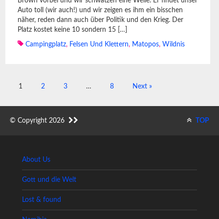
Brown vorbei und wir schwatzen eine Weile. Er findet unser
Auto toll (wir auch!) und wir zeigen es ihm ein bisschen
näher, reden dann auch über Politik und den Krieg. Der
Platz kostet keine 10 sondern 15 […]
Campingplatz
,
Felsen Und Klettern
,
Matopos
,
Wildnis
1
2
3
…
8
Next »
© Copyright 2026
TOP
About Us
Gott und die Welt
Lost & found