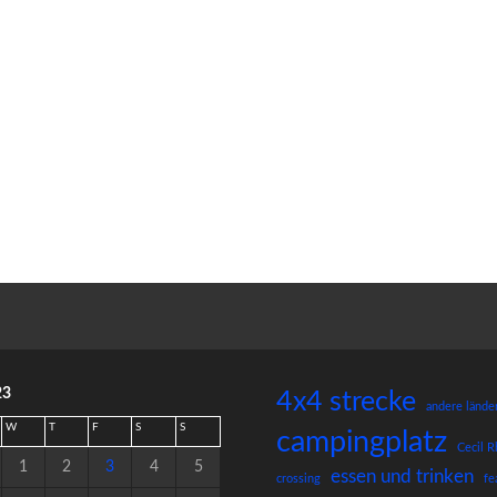
23
4x4 strecke
andere länder
W
T
F
S
S
campingplatz
Cecil 
1
2
3
4
5
essen und trinken
crossing
fe