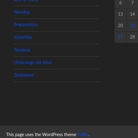
6
7
Namibia
13
14
Preparations
20
21
27
28
Südafrika
Tanzania
Unterwegs mit Kind
Zimbabwe
This page uses the WordPress theme
Fullby
.