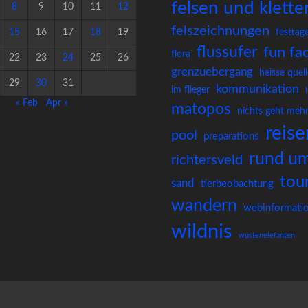
felsen und klette
8
9
10
11
12
felszeichnungen
15
16
17
18
19
festtag
flussufer
fun fa
flora
22
23
24
25
26
grenzuebergang
heisse quel
29
30
31
kommunikation
im flieger
« Feb
Apr »
matopos
nichts geht meh
reise
pool
preparations
rund um
richtersveld
tou
sand
tierbeobachtung
wandern
webinformati
wildnis
wüstenelefanten