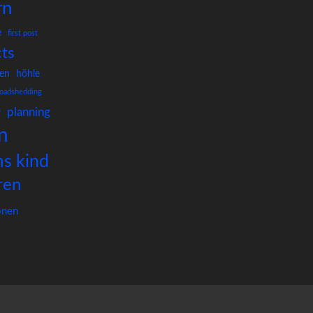
rn
e
first post
cts
len
höhle
loadshedding
planning
r
n
s kind
ren
onen