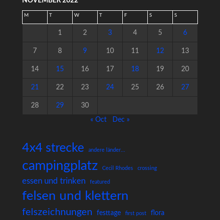
NOVEMBER 2022
M
T
W
T
F
S
S
1
2
3
4
5
6
7
8
9
10
11
12
13
14
15
16
17
18
19
20
21
22
23
24
25
26
27
28
29
30
« Oct
Dec »
4x4 strecke
andere länder...
campingplatz
Cecil Rhodes
crossing
essen und trinken
featured
felsen und klettern
felszeichnungen
festtage
flora
first post