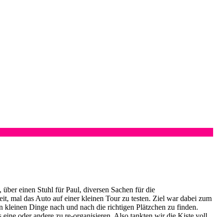
 über einen Stuhl für Paul, diversen Sachen für die
t, mal das Auto auf einer kleinen Tour zu testen. Ziel war dabei zum
en kleinen Dinge nach und nach die richtigen Plätzchen zu finden.
ne oder andere zu re-organisieren. Also tankten wir die Kiste voll