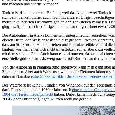
und machten uns auf die Autobahn.
Tanken ist dabei immer ein Erlebnis, weil das Auto ja zwei Tanks hat 
sich beim Tanken immer auch noch mit anderen Dingen beschäftigen –
meist unkalibrierten Druckanzeigen an den Tankstellen verlassen. De
ging los. Sprit kostet hier übrigens momentan umgerechnet etwa 1,30€
Die Autobahnen in Afrika können sehr unterschiedlich aussehen, vom
oberen Drittel der Skala angesiedelt, also größere Strecken vierspurig
dass am Straßenrand Händler stehen und Produkte feilbieten und die L
kaufen, was man eigentlich nicht unterstützen sollte, aber dazu viel
mit dem schönen Gras. Auch kann es vorkommen, dass es mal einen Abz
eine Stelle gibts zb. am Abzweig nach Groß-Barmen, an der Umfahr
Von der Autobahn in Namibia (und anderswo) kann man dann aber auch
Zaun, grasen. Aber auch Warzenschweine oder Elefanten können sich 
daher in Namibia
extra Straßenschilder, die auf verschiedenes Getier
Der Waterberg ist keine 3 Stunden von Windhoek auf der Teerstraße e
darf. Dort soll bis in die 1960er Jahre noch
eine einzelne Gruppe von 
1904 die Herero niedergemacht
haben. Dabei kamen nach Schätzungen
2004), aber Entschädigungen wurden wohl nie gezahlt.