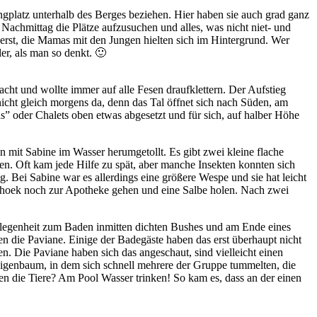
gplatz unterhalb des Berges beziehen. Hier haben sie auch grad ganz
achmittag die Plätze aufzusuchen und alles, was nicht niet- und
uerst, die Mamas mit den Jungen hielten sich im Hintergrund. Wer
er, als man so denkt. 🙂
cht und wollte immer auf alle Fesen draufklettern. Der Aufstieg
nicht gleich morgens da, denn das Tal öffnet sich nach Süden, am
” oder Chalets oben etwas abgesetzt und für sich, auf halber Höhe
 mit Sabine im Wasser herumgetollt. Es gibt zwei kleine flache
en. Oft kam jede Hilfe zu spät, aber manche Insekten konnten sich
g. Bei Sabine war es allerdings eine größere Wespe und sie hat leicht
ndhoek noch zur Apotheke gehen und eine Salbe holen. Nach zwei
Gelegenheit zum Baden inmitten dichten Bushes und am Ende eines
n die Paviane. Einige der Badegäste haben das erst überhaupt nicht
 Die Paviane haben sich das angeschaut, sind vielleicht einen
 Feigenbaum, in dem sich schnell mehrere der Gruppe tummelten, die
n die Tiere? Am Pool Wasser trinken! So kam es, dass an der einen