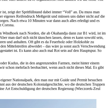
r ist, zeigt der Spritfüllstand dabei immer “Voll” an. Da muss man
er eigenes Reifendruck Meßgerät und müssen uns daher nicht auf die
sorgen. Nach etwa 10 Minuten war dann auch alles erledigt und es
it Corona.
on Windhoek nach Norden, die ab Okahandja dann zur B1 wird, ist im
t. Aber man darf sich nicht täuschen lassen, denn es kann sowohl sein,
hren und anhalten. Oft gibt es da Feuerholz oder Holzkohle zu
he den Mittelstreifen abweidet – das wäre ja sonst auch Verschwendung
stattet ist. Es kann also auch mal Rot sein auf den Hauptspur. So
 oder Kudus, die in den angrenzenden Farmen, meist hinter einem
wir schon mehrfach beobachtet, wenn auch nicht dieses Mal. Es gibt
in eigener Nationalpark, den man nur mit Guide und Permit besuchen
nnt aus der deutschen Kolonialgeschichte, wo die deutschen Truppen
ne Art Entschuldigung der deutschen Regierung (Wieczorek-Zeul