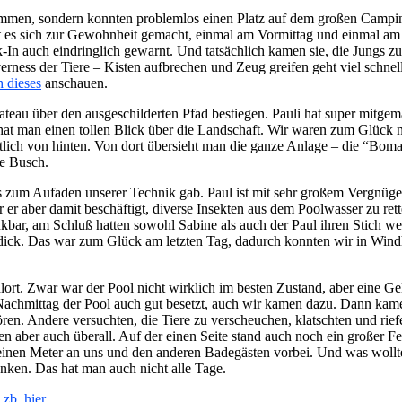
kommen, sondern konnten problemlos einen Platz auf dem großen Campin
 es sich zur Gewohnheit gemacht, einmal am Vormittag und einmal am N
-In auch eindringlich gewarnt. Und tatsächlich kamen sie, die Jungs z
ness der Tiere – Kisten aufbrechen und Zeug greifen geht viel schnell
h dieses
anschauen.
eau über den ausgeschilderten Pfad bestiegen. Pauli hat super mitgema
n hat man einen tollen Blick über die Landschaft. Wir waren zum Glück 
ich von hinten. Von dort übersieht man die ganze Anlage – die “Bomas
te Busch.
 zum Aufaden unserer Technik gab. Paul ist mit sehr großem Vergnügen
er aber damit beschäftigt, diverse Insekten aus dem Poolwasser zu rett
nkbar, am Schluß hatten sowohl Sabine als auch der Paul ihren Stich we
nk dick. Das war zum Glück am letzten Tag, dadurch konnten wir in Wi
lort. Zwar war der Pool nicht wirklich im besten Zustand, aber eine 
Nachmittag der Pool auch gut besetzt, auch wir kamen dazu. Dann kame
 Andere versuchten, die Tiere zu verscheuchen, klatschten und riefen.
aren aber auch überall. Auf der einen Seite stand auch noch ein großer
einen Meter an uns und den anderen Badegästen vorbei. Und was wollte
nken. Das hat man auch nicht alle Tage.
zb. hier
.