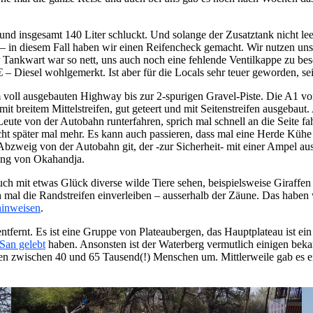
und insgesamt 140 Liter schluckt. Und solange der Zusatztank nicht lee
 in diesem Fall haben wir einen Reifencheck gemacht. Wir nutzen uns
r Tankwart war so nett, uns auch noch eine fehlende Ventilkappe zu be
 – Diesel wohlgemerkt. Ist aber für die Locals sehr teuer geworden, se
 voll ausgebauten Highway bis zur 2-spurigen Gravel-Piste. Die A1 v
 mit breitem Mittelstreifen, gut geteert und mit Seitenstreifen ausgebau
eute von der Autobahn runterfahren, sprich mal schnell an die Seite fa
leicht später mal mehr. Es kann auch passieren, dass mal eine Herde Kü
weig von der Autobahn git, der -zur Sicherheit- mit einer Ampel ausge
ung von Okahandja.
 mit etwas Glück diverse wilde Tiere sehen, beispielsweise Giraffen
mal die Randstreifen einverleiben – ausserhalb der Zäune. Das haben 
 hinweisen
.
ntfernt. Es ist eine Gruppe von Plateaubergen, das Hauptplateau ist e
San gelebt
haben. Ansonsten ist der Waterberg vermutlich einigen beka
 zwischen 40 und 65 Tausend(!) Menschen um. Mittlerweile gab es ei