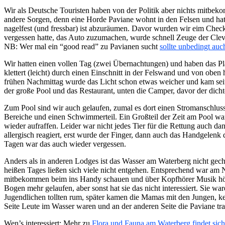
Wir als Deutsche Touristen haben von der Politik aber nichts mitbe
andere Sorgen, denn eine Horde Paviane wohnt in den Felsen und hat
nagelfest (und fressbar) ist abzuräumen. Davor wurden wir eim Check
vergessen hatte, das Auto zuzumachen, wurde schnell Zeuge der Clever
NB: Wer mal ein “good read” zu Pavianen sucht
sollte unbedingt auc
Wir hatten einen vollen Tag (zwei Übernachtungen) und haben das Plat
klettert (leicht) durch einen Einschnitt in der Felswand und von obe
frühen Nachmittag wurde das Licht schon etwas weicher und kam seitl
der große Pool und das Restaurant, unten die Camper, davor der dich
Zum Pool sind wir auch gelaufen, zumal es dort einen Stromanschluss
Bereiche und einen Schwimmerteil. Ein Großteil der Zeit am Pool war 
wieder aufraffen. Leider war nicht jedes Tier für die Rettung auch da
allergisch reagiert, erst wurde der Finger, dann auch das Handgele
Tagen war das auch wieder vergessen.
Anders als in anderen Lodges ist das Wasser am Waterberg nicht gech
heißen Tages ließen sich viele nicht entgehen. Entsprechend war am 
mitbekommen beim ins Handy schauen und über Kopfhörer Musik hören.
Bogen mehr gelaufen, aber sonst hat sie das nicht interessiert. Sie w
Jugendlichen tollten rum, später kamen die Mamas mit den Jungen, k
Seite Leute im Wasser waren und an der anderen Seite die Paviane tra
Wen’s interessiert: Mehr zu
Flora und Fauna am Waterberg findet sich 