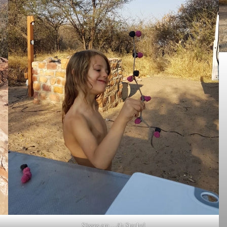
Süsses am …äh Stachel